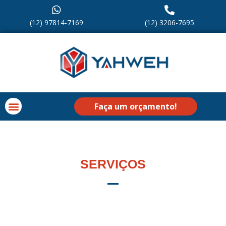
(12) 97814-7169
(12) 3206-7695
Faça um orçamento!
SERVIÇOS